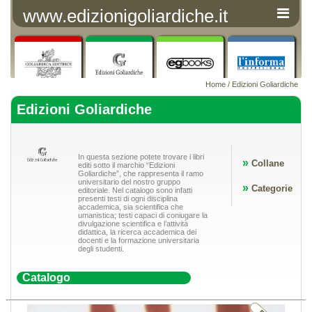
www.edizionigoliardiche.it
Home
/ Edizioni Goliardiche
Edizioni Goliardiche
In questa sezione potete trovare i libri
»
Collane
editi sotto il marchio “Edizioni
Goliardiche”, che rappresenta il ramo
universitario del nostro gruppo
»
Categorie
editoriale. Nel catalogo sono infatti
presenti testi di ogni disciplina
accademica, sia scientifica che
umanistica; testi capaci di coniugare la
divulgazione scientifica e l’attività
didattica, la ricerca accademica dei
docenti e la formazione universitaria
degli studenti.
Catalogo