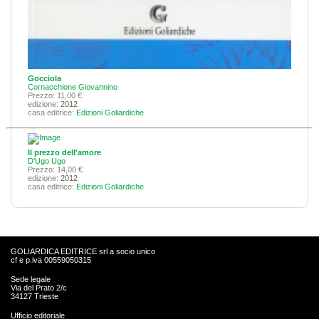
Gocciola
Cornacchione Giovannino
Prezzo: 11,00 €
edizione:
2012
casa editrice:
Edizioni Goliardiche
Il prezzo dell'amore
D'Ugo Ugo
Prezzo: 14,00 €
edizione:
2012
casa editrice:
Edizioni Goliardiche
GOLIARDICA EDITRICE srl a socio unico
cf e p.iva 00559050315
Sede legale
Via del Prato 2/c
34127 Trieste
Ufficio editoriale