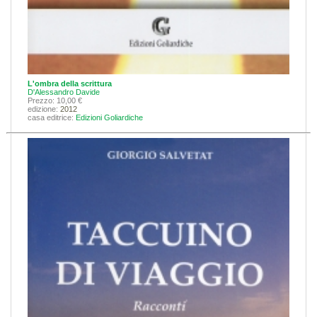
L'ombra della scrittura
D'Alessandro Davide
Prezzo: 10,00 €
edizione:
2012
casa editrice:
Edizioni Goliardiche