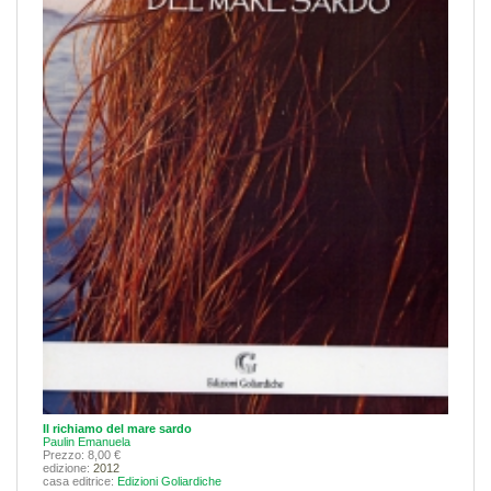
Il richiamo del mare sardo
Paulin Emanuela
Prezzo: 8,00 €
edizione:
2012
casa editrice:
Edizioni Goliardiche