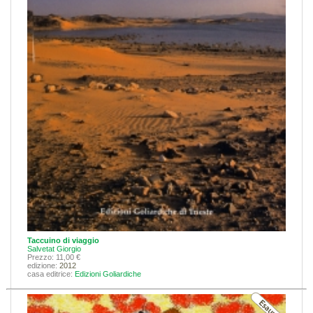
Taccuino di viaggio
Salvetat Giorgio
Prezzo: 11,00 €
edizione:
2012
casa editrice:
Edizioni Goliardiche