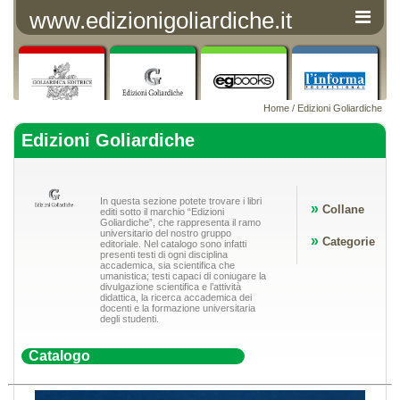
www.edizionigoliardiche.it
Home
/ Edizioni Goliardiche
Edizioni Goliardiche
In questa sezione potete trovare i libri
»
Collane
editi sotto il marchio “Edizioni
Goliardiche”, che rappresenta il ramo
universitario del nostro gruppo
»
Categorie
editoriale. Nel catalogo sono infatti
presenti testi di ogni disciplina
accademica, sia scientifica che
umanistica; testi capaci di coniugare la
divulgazione scientifica e l’attività
didattica, la ricerca accademica dei
docenti e la formazione universitaria
degli studenti.
Catalogo